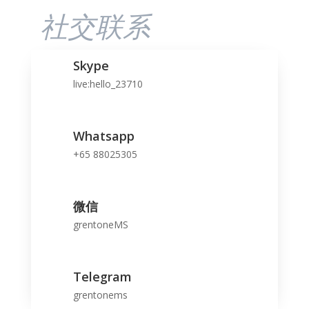
社交联系
Skype
live:hello_23710
Whatsapp
+65 88025305
微信
grentoneMS
Telegram
grentonems